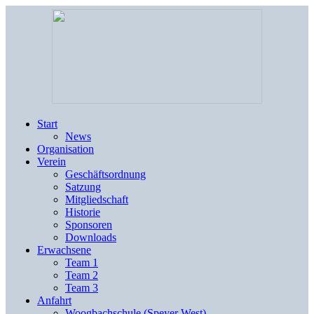
Start
News
Organisation
Verein
Geschäftsordnung
Satzung
Mitgliedschaft
Historie
Sponsoren
Downloads
Erwachsene
Team 1
Team 2
Team 3
Anfahrt
Woogbachschule (Speyer West)